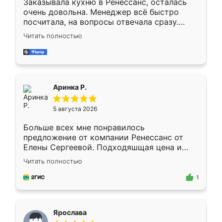
Заказывала кухню в Ренессанс, осталась
очень довольна. Менеджер всё быстро
посчитала, на вопросы отвечала сразу.
Замерщик приехал в субботу, подошёл к
Читать полностью
делу со всей ответственностью. Собрали
за день, ребята работали аккуратно, даже
пыли почти не было. Качество отличное,
ящики ходят плавно, ничего не скрипит.
Всё подошло как влитое.
Аринка Р.
5 августа 2026
Больше всех мне понравилось
предложение от компании Ренессанс от
Елены Сергеевой. Подходяшщая цена и
короткие сроки изготовления. Приехавший
Читать полностью
для замера сотрудник Владислав
предложил по моему эскизу самый
1
подходящий вариант шкафа. Немного его
видоизменил, получилось даже лучше, чем
я хотела.
Ярослава