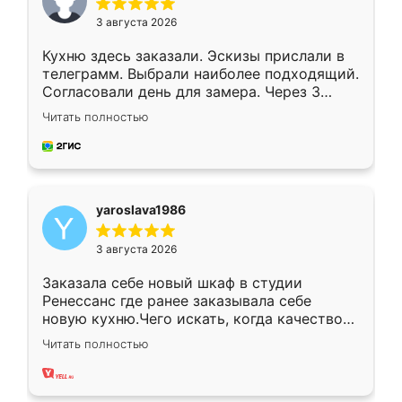
3 августа 2026
Кухню здесь заказали. Эскизы прислали в
телеграмм. Выбрали наиболее подходящий.
Согласовали день для замера. Через 3
недели кухня была уже готова. Остались
Читать полностью
довольны работой. Спасибо Ренессанс
мебель за качественную работу!
yaroslava1986
3 августа 2026
Заказала себе новый шкаф в студии
Ренессанс где ранее заказывала себе
новую кухню.Чего искать, когда качеством
вполне довольна. Служит кухня уже почти
Читать полностью
два года, нареканий нет.