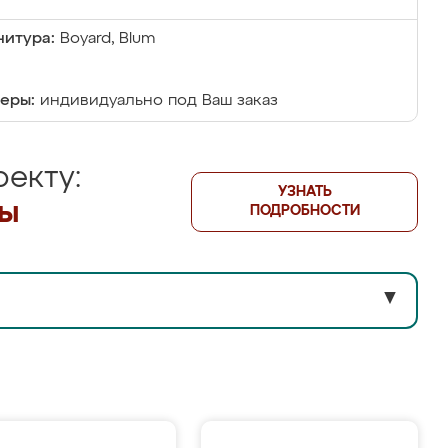
итура:
Boyard, Blum
еры:
индивидуально под Ваш заказ
екту:
УЗНАТЬ
лы
ПОДРОБНОСТИ
▼