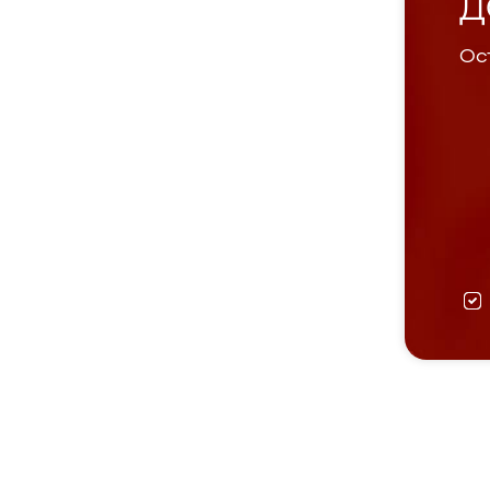
Д
Ост