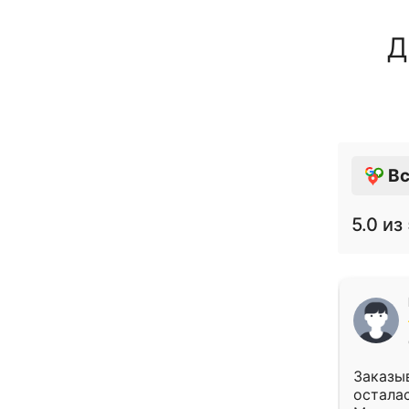
Д
Вс
5.0
из 
Заказыв
осталас