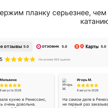
ержим планку серьезнее, чем
катани
е отзывы
5.0
5.0
5.0
5
На основе
945
оценок
Мальвина
Игорь М.
6 августа 2026
6 августа 2026
ала кухню в Ренессанс,
На самом деле в Ренес
ь очень довольна.
не первый раз заказыв