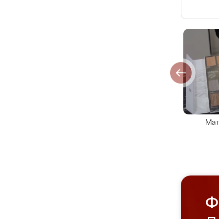
Мат
Ф