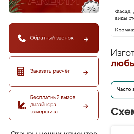
Фасад:
виды ст
Кромка
Обратный звонок
Изго
любы
Заказать расчёт
Часто 
Бесплатный вызов
дизайнера-
Схе
замерщика