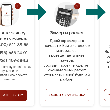
вьте заявку
Замер и расчет
ите по номерам
Дизайнер-замерщик
800) 511-89-55
приедет к Вам с каталогом
материалов,
Вы
495) 665-24-01
проведёт детальные
р
926) 409-68-13
замеры,
д
составит проект и сделает
з
те заявку на сайте для
окончательный расчёт
нсультации и
стоимости Вашей будущей
ительного расчёта
стоимости.
мебели.
ВЫЗВАТЬ ЗАМЕРЩИКА
АВИТЬ ЗАЯВКУ