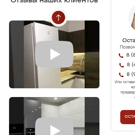
Отзывы наших клиентов
Оста
Позвон
8 (
8 (
8 (
Или оставь
ко
предвар
ОСТ