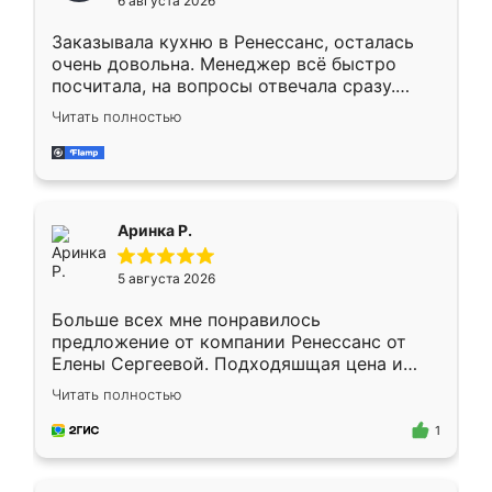
6 августа 2026
мебели буду заказывать только здесь.
Заказывала кухню в Ренессанс, осталась
очень довольна. Менеджер всё быстро
посчитала, на вопросы отвечала сразу.
Замерщик приехал в субботу, подошёл к
Читать полностью
делу со всей ответственностью. Собрали
за день, ребята работали аккуратно, даже
пыли почти не было. Качество отличное,
ящики ходят плавно, ничего не скрипит.
Всё подошло как влитое.
Аринка Р.
5 августа 2026
Больше всех мне понравилось
предложение от компании Ренессанс от
Елены Сергеевой. Подходяшщая цена и
короткие сроки изготовления. Приехавший
Читать полностью
для замера сотрудник Владислав
предложил по моему эскизу самый
1
подходящий вариант шкафа. Немного его
видоизменил, получилось даже лучше, чем