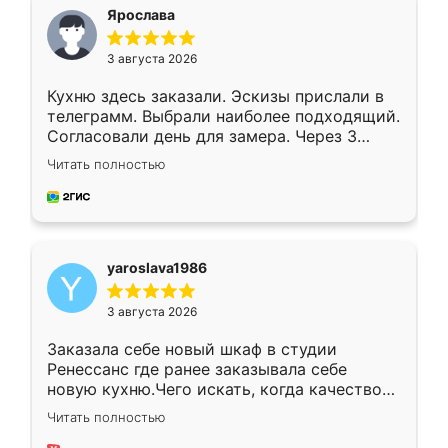
я хотела.
Ярослава
3 августа 2026
Кухню здесь заказали. Эскизы прислали в
телеграмм. Выбрали наиболее подходящий.
Согласовали день для замера. Через 3
недели кухня была уже готова. Остались
Читать полностью
довольны работой. Спасибо Ренессанс
мебель за качественную работу!
yaroslava1986
3 августа 2026
Заказала себе новый шкаф в студии
Ренессанс где ранее заказывала себе
новую кухню.Чего искать, когда качеством
вполне довольна. Служит кухня уже почти
Читать полностью
два года, нареканий нет.