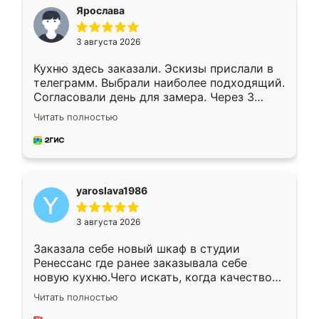
я хотела.
Ярослава
3 августа 2026
Кухню здесь заказали. Эскизы прислали в
телеграмм. Выбрали наиболее подходящий.
Согласовали день для замера. Через 3
недели кухня была уже готова. Остались
Читать полностью
довольны работой. Спасибо Ренессанс
мебель за качественную работу!
yaroslava1986
3 августа 2026
Заказала себе новый шкаф в студии
Ренессанс где ранее заказывала себе
новую кухню.Чего искать, когда качеством
вполне довольна. Служит кухня уже почти
Читать полностью
два года, нареканий нет.