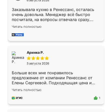
6 августа 2026
мебели буду заказывать только здесь.
Заказывала кухню в Ренессанс, осталась
очень довольна. Менеджер всё быстро
посчитала, на вопросы отвечала сразу.
Замерщик приехал в субботу, подошёл к
Читать полностью
делу со всей ответственностью. Собрали
за день, ребята работали аккуратно, даже
пыли почти не было. Качество отличное,
ящики ходят плавно, ничего не скрипит.
Всё подошло как влитое.
Аринка Р.
5 августа 2026
Больше всех мне понравилось
предложение от компании Ренессанс от
Елены Сергеевой. Подходяшщая цена и
короткие сроки изготовления. Приехавший
Читать полностью
для замера сотрудник Владислав
предложил по моему эскизу самый
1
подходящий вариант шкафа. Немного его
видоизменил, получилось даже лучше, чем