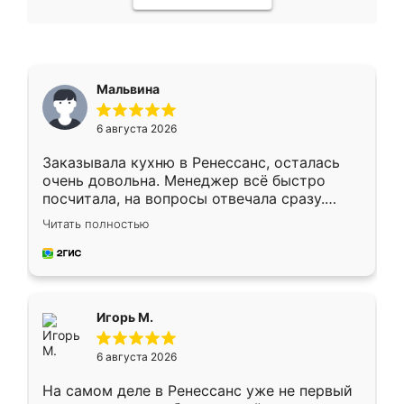
Мальвина
6 августа 2026
Заказывала кухню в Ренессанс, осталась
очень довольна. Менеджер всё быстро
посчитала, на вопросы отвечала сразу.
Замерщик приехал в субботу, подошёл к
Читать полностью
делу со всей ответственностью. Собрали
за день, ребята работали аккуратно, даже
пыли почти не было. Качество отличное,
ящики ходят плавно, ничего не скрипит.
Всё подошло как влитое.
Игорь М.
6 августа 2026
На самом деле в Ренессанс уже не первый