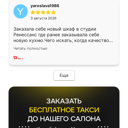
yaroslava1986
3 августа 2026
Заказала себе новый шкаф в студии
Ренессанс где ранее заказывала себе
новую кухню.Чего искать, когда качеством
вполне довольна. Служит кухня уже почти
Читать полностью
два года, нареканий нет.
Еще
ЗАКАЗАТЬ
БЕСПЛАТНОЕ ТАКСИ
ДО НАШЕГО САЛОНА