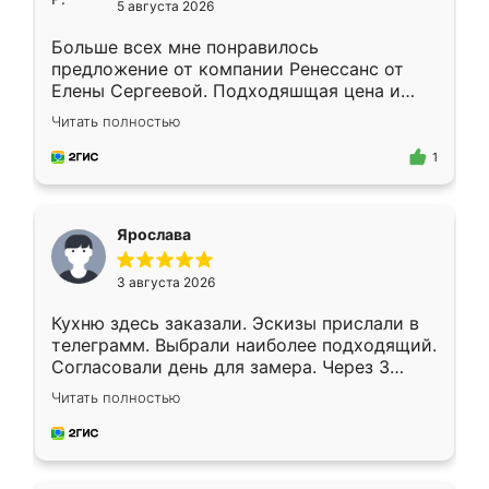
5 августа 2026
Больше всех мне понравилось
предложение от компании Ренессанс от
Елены Сергеевой. Подходяшщая цена и
короткие сроки изготовления. Приехавший
Читать полностью
для замера сотрудник Владислав
предложил по моему эскизу самый
1
подходящий вариант шкафа. Немного его
видоизменил, получилось даже лучше, чем
я хотела.
Ярослава
3 августа 2026
Кухню здесь заказали. Эскизы прислали в
телеграмм. Выбрали наиболее подходящий.
Согласовали день для замера. Через 3
недели кухня была уже готова. Остались
Читать полностью
довольны работой. Спасибо Ренессанс
мебель за качественную работу!