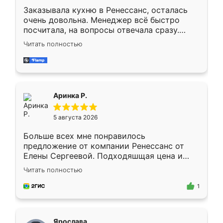
Заказывала кухню в Ренессанс, осталась
очень довольна. Менеджер всё быстро
посчитала, на вопросы отвечала сразу.
Замерщик приехал в субботу, подошёл к
Читать полностью
делу со всей ответственностью. Собрали
за день, ребята работали аккуратно, даже
пыли почти не было. Качество отличное,
ящики ходят плавно, ничего не скрипит.
Всё подошло как влитое.
Аринка Р.
5 августа 2026
Больше всех мне понравилось
предложение от компании Ренессанс от
Елены Сергеевой. Подходяшщая цена и
короткие сроки изготовления. Приехавший
Читать полностью
для замера сотрудник Владислав
предложил по моему эскизу самый
1
подходящий вариант шкафа. Немного его
видоизменил, получилось даже лучше, чем
я хотела.
Ярослава