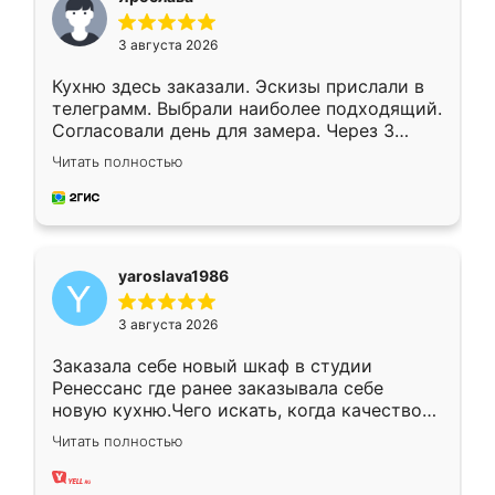
3 августа 2026
Кухню здесь заказали. Эскизы прислали в
телеграмм. Выбрали наиболее подходящий.
Согласовали день для замера. Через 3
недели кухня была уже готова. Остались
Читать полностью
довольны работой. Спасибо Ренессанс
мебель за качественную работу!
yaroslava1986
3 августа 2026
Заказала себе новый шкаф в студии
Ренессанс где ранее заказывала себе
новую кухню.Чего искать, когда качеством
вполне довольна. Служит кухня уже почти
Читать полностью
два года, нареканий нет.