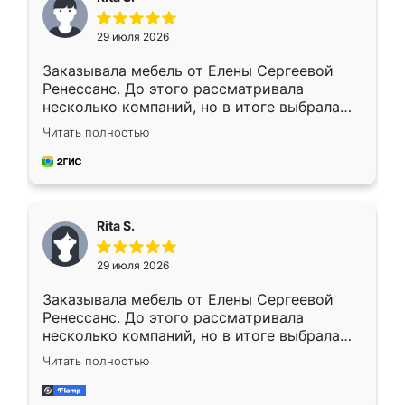
29 июля 2026
Заказывала мебель от Елены Сергеевой
Ренессанс. До этого рассматривала
несколько компаний, но в итоге выбрала
эту. Сначала обговорили условия, потом
Читать полностью
приехал замерщик, всё спокойно объяснил
и снял размеры. Изготовили в срок, с
доставкой тоже никаких проблем не
возникло. Сборку выполнили аккуратно,
мебель сразу встала на свое место без
Rita S.
каких-либо доработок. Качеством осталась
довольна, все выглядит так, как и ожидала.
29 июля 2026
Заказывала мебель от Елены Сергеевой
Ренессанс. До этого рассматривала
несколько компаний, но в итоге выбрала
эту. Сначала обговорили условия, потом
Читать полностью
приехал замерщик, всё спокойно объяснил
и снял размеры. Изготовили в срок, с