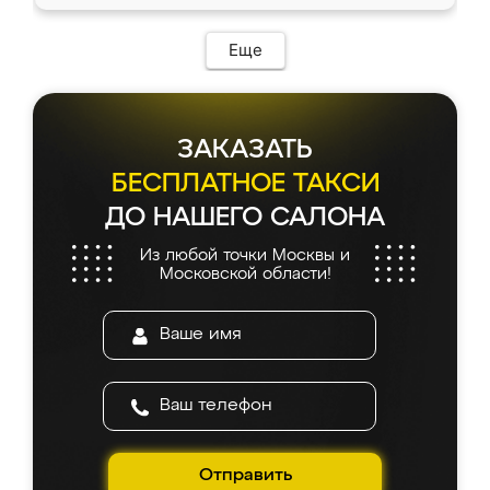
доставкой тоже никаких проблем не
возникло. Сборку выполнили аккуратно,
мебель сразу встала на свое место без
Еще
каких-либо доработок. Качеством осталась
довольна, все выглядит так, как и ожидала.
ЗАКАЗАТЬ
БЕСПЛАТНОЕ ТАКСИ
ДО НАШЕГО САЛОНА
Из любой точки Москвы и
Московской области!
Отправить