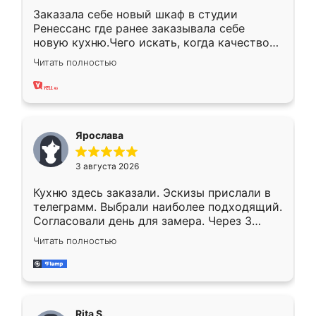
Заказала себе новый шкаф в студии
Ренессанс где ранее заказывала себе
новую кухню.Чего искать, когда качеством
вполне довольна. Служит кухня уже почти
Читать полностью
два года, нареканий нет.
Ярослава
3 августа 2026
Кухню здесь заказали. Эскизы прислали в
телеграмм. Выбрали наиболее подходящий.
Согласовали день для замера. Через 3
недели кухня была уже готова. Остались
Читать полностью
довольны работой. Спасибо Ренессанс
мебель за качественную работу!
Rita S.