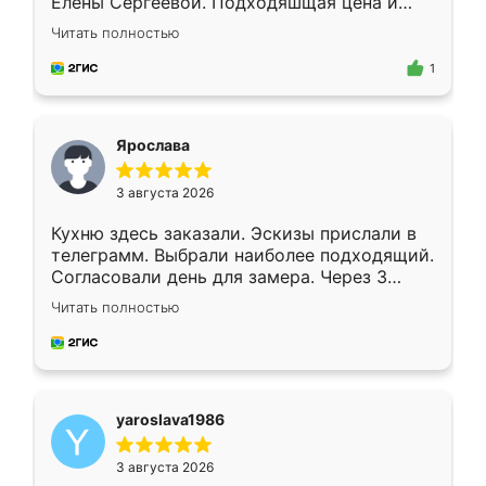
Елены Сергеевой. Подходяшщая цена и
короткие сроки изготовления. Приехавший
Читать полностью
для замера сотрудник Владислав
предложил по моему эскизу самый
1
подходящий вариант шкафа. Немного его
видоизменил, получилось даже лучше, чем
я хотела.
Ярослава
3 августа 2026
Кухню здесь заказали. Эскизы прислали в
телеграмм. Выбрали наиболее подходящий.
Согласовали день для замера. Через 3
недели кухня была уже готова. Остались
Читать полностью
довольны работой. Спасибо Ренессанс
мебель за качественную работу!
yaroslava1986
3 августа 2026