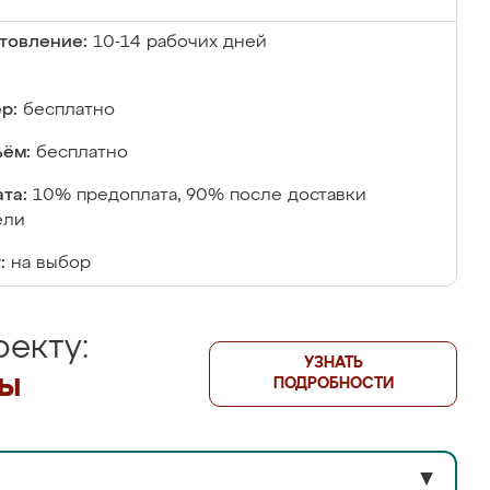
товление:
10-14 рабочих дней
р:
бесплатно
ём:
бесплатно
та:
10% предоплата, 90% после доставки
ели
:
на выбор
екту:
УЗНАТЬ
лы
ПОДРОБНОСТИ
▼