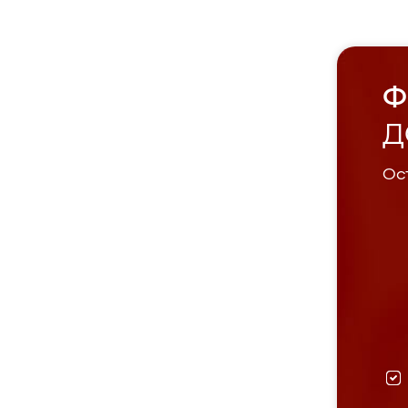
Ф
Д
Ост