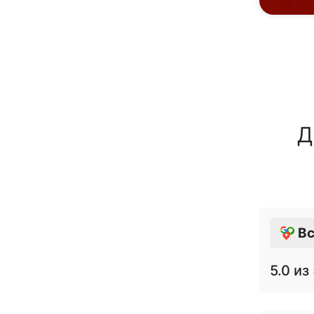
Д
Вс
5.0
из 