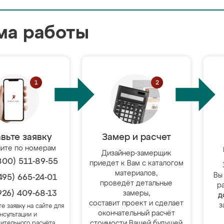
ма работы
вьте заявку
Замер и расчет
ите по номерам
Дизайнер-замерщик
800) 511-89-55
приедет к Вам с каталогом
материалов,
Вы
495) 665-24-01
проведёт детальные
р
926) 409-68-13
замеры,
д
составит проект и сделает
з
те заявку на сайте для
окончательный расчёт
нсультации и
стоимости Вашей будущей
ительного расчёта