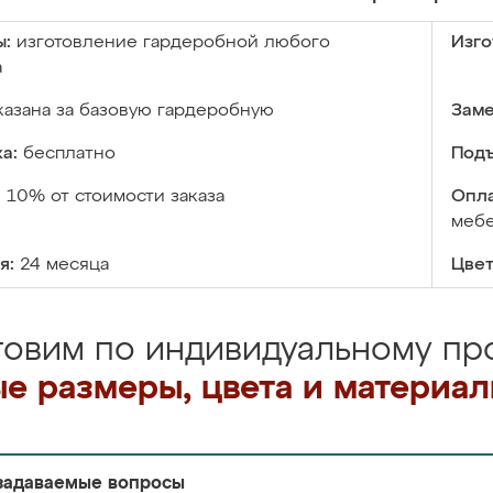
ы:
изготовление гардеробной любого
Изго
а
казана за базовую гардеробную
Заме
а:
бесплатно
Подъ
:
10% от стоимости заказа
Опла
меб
я:
24 месяца
Цвет
товим по индивидуальному про
е размеры, цвета и материа
задаваемые вопросы