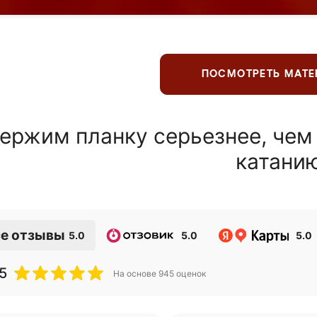
ПОСМОТРЕТЬ МАТ
ержим планку серьезнее, чем
катани
е отзывы
5.0
5.0
5.0
5
На основе
945
оценок