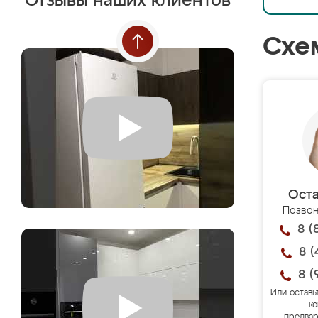
Отзывы наших клиентов
Схе
Оста
Позвон
8 (
8 (
8 (
Или оставь
ко
предвар