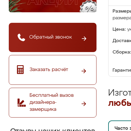
Размер
размер
Цена:
у
Обратный звонок
Доставк
Сборка
Заказать расчёт
Гаранти
Изго
Бесплатный вызов
любы
дизайнера-
замерщика
Часто 