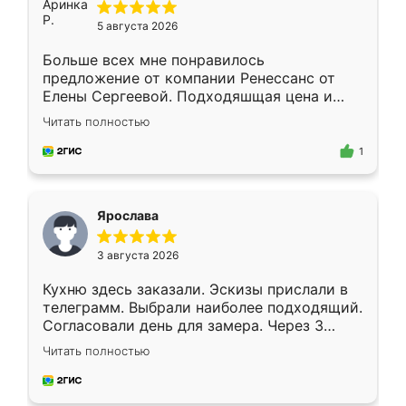
5 августа 2026
Больше всех мне понравилось
предложение от компании Ренессанс от
Елены Сергеевой. Подходяшщая цена и
короткие сроки изготовления. Приехавший
Читать полностью
для замера сотрудник Владислав
предложил по моему эскизу самый
1
подходящий вариант шкафа. Немного его
видоизменил, получилось даже лучше, чем
я хотела.
Ярослава
3 августа 2026
Кухню здесь заказали. Эскизы прислали в
телеграмм. Выбрали наиболее подходящий.
Согласовали день для замера. Через 3
недели кухня была уже готова. Остались
Читать полностью
довольны работой. Спасибо Ренессанс
мебель за качественную работу!