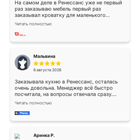
На самом деле в Ренессанс уже не первый
раз заказываю мебель первый раз
заказывал кроватку для маленького
ребёнка при его рождении ,во второй раз
Читать полностью
заказал шкаф-купе. По качеству очень
хорошее сборка достаточно быстрая,
также адекватные цены. До этого
сравнивал с разными конкурентами в этом
сегменте ,выбор у конкурентов куда
Мальвина
меньше, здесь же он более разнообразный.
Мне нравится ,если что-то потребуется из
6 августа 2026
мебели буду заказывать только здесь.
Заказывала кухню в Ренессанс, осталась
очень довольна. Менеджер всё быстро
посчитала, на вопросы отвечала сразу.
Замерщик приехал в субботу, подошёл к
Читать полностью
делу со всей ответственностью. Собрали
за день, ребята работали аккуратно, даже
пыли почти не было. Качество отличное,
ящики ходят плавно, ничего не скрипит.
Всё подошло как влитое.
Аринка Р.