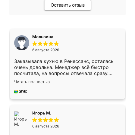
Оставить отзыв
Мальвина
6 августа 2026
Заказывала кухню в Ренессанс, осталась
очень довольна. Менеджер всё быстро
посчитала, на вопросы отвечала сразу.
Замерщик приехал в субботу, подошёл к
Читать полностью
делу со всей ответственностью. Собрали
за день, ребята работали аккуратно, даже
пыли почти не было. Качество отличное,
ящики ходят плавно, ничего не скрипит.
Всё подошло как влитое.
Игорь М.
6 августа 2026