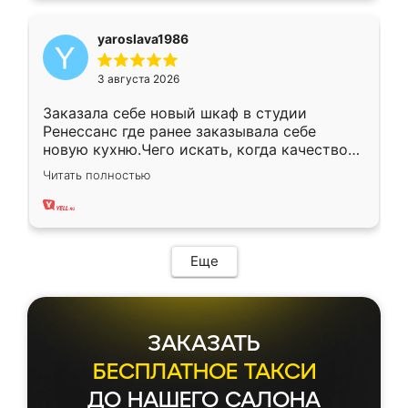
yaroslava1986
3 августа 2026
Заказала себе новый шкаф в студии
Ренессанс где ранее заказывала себе
новую кухню.Чего искать, когда качеством
вполне довольна. Служит кухня уже почти
Читать полностью
два года, нареканий нет.
Еще
ЗАКАЗАТЬ
БЕСПЛАТНОЕ ТАКСИ
ДО НАШЕГО САЛОНА