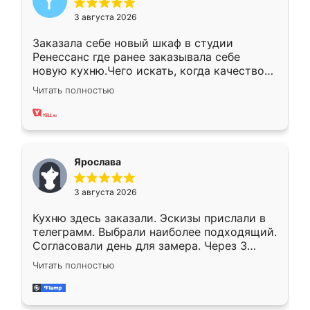
3 августа 2026
Заказала себе новый шкаф в студии
Ренессанс где ранее заказывала себе
новую кухню.Чего искать, когда качеством
вполне довольна. Служит кухня уже почти
Читать полностью
два года, нареканий нет.
Ярослава
3 августа 2026
Кухню здесь заказали. Эскизы прислали в
телеграмм. Выбрали наиболее подходящий.
Согласовали день для замера. Через 3
недели кухня была уже готова. Остались
Читать полностью
довольны работой. Спасибо Ренессанс
мебель за качественную работу!