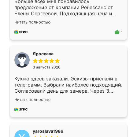
Больше всех мне понравилось
предложение от компании Ренессанс от
Елены Сергеевой. Подходяшщая цена и
короткие сроки изготовления. Приехавший
Читать полностью
для замера сотрудник Владислав
предложил по моему эскизу самый
1
подходящий вариант шкафа. Немного его
видоизменил, получилось даже лучше, чем
я хотела.
Ярослава
3 августа 2026
Кухню здесь заказали. Эскизы прислали в
телеграмм. Выбрали наиболее подходящий.
Согласовали день для замера. Через 3
недели кухня была уже готова. Остались
Читать полностью
довольны работой. Спасибо Ренессанс
мебель за качественную работу!
yaroslava1986