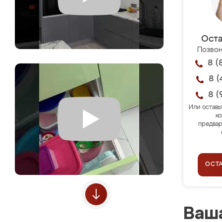
Оста
Позвон
8 (
8 (
8 (
Или оставь
ко
предвар
ОСТ
Ваша