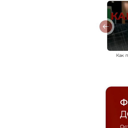
Как 
Ф
Д
Ост