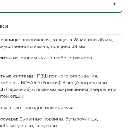
▼
ики
лешница:
пластиковая, толщина 26 мм или 38 мм;
скусственного камня, толщина 38 мм
риты:
изготовим кухню любого размера
тные системы :
ПВШ полного открывания,
ембоксы BOYARD (Россия), Blum (Австрия) или
ich (Германия) с плавным закрыванием дверок или
этой опции
ль:
в цвет фасадов или корпуса
ссуары:
Выкатные корзины, бутылочницы,
ебные уголки, карусели