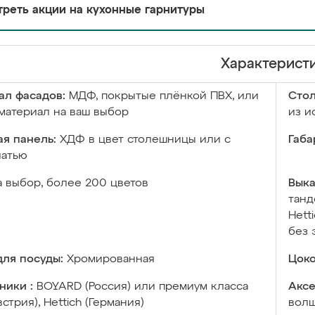
реть акции на кухонные гарнитуры
Характерист
ал фасадов:
МДФ, покрытые плёнкой ПВХ, или
Сто
материал на ваш выбор
из и
я панель:
ХДФ в цвет столешницы или с
Габа
чатью
а выбор, более 200 цветов
Выка
танд
Hett
без 
ля посуды:
Хромированная
Цоко
ники :
BOYARD (Россия) или премиум класса
Аксе
встрия), Hettich (Германия)
волш