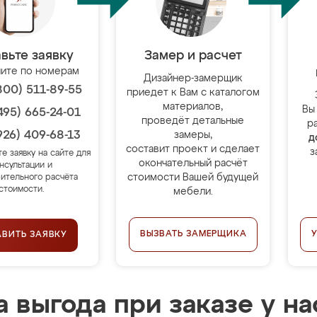
вьте заявку
Замер и расчет
ите по номерам
Дизайнер-замерщик
800) 511-89-55
приедет к Вам с каталогом
материалов,
Вы
495) 665-24-01
проведёт детальные
р
926) 409-68-13
замеры,
д
составит проект и сделает
з
те заявку на сайте для
окончательный расчёт
нсультации и
стоимости Вашей будущей
ительного расчёта
стоимости.
мебели.
ВЫЗВАТЬ ЗАМЕРЩИКА
АВИТЬ ЗАЯВКУ
 выгода при заказе у на