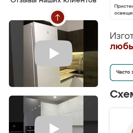
Отзывы наших клиентов
Пристен
освеще
Изго
любы
Часто 
Схе