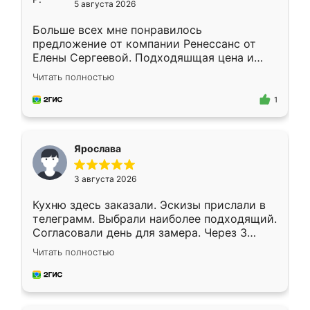
5 августа 2026
Больше всех мне понравилось
предложение от компании Ренессанс от
Елены Сергеевой. Подходяшщая цена и
короткие сроки изготовления. Приехавший
Читать полностью
для замера сотрудник Владислав
предложил по моему эскизу самый
1
подходящий вариант шкафа. Немного его
видоизменил, получилось даже лучше, чем
я хотела.
Ярослава
3 августа 2026
Кухню здесь заказали. Эскизы прислали в
телеграмм. Выбрали наиболее подходящий.
Согласовали день для замера. Через 3
недели кухня была уже готова. Остались
Читать полностью
довольны работой. Спасибо Ренессанс
мебель за качественную работу!