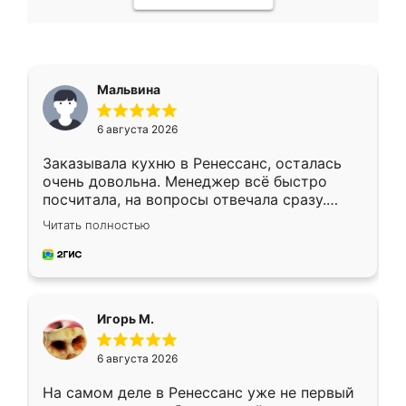
Мальвина
6 августа 2026
Заказывала кухню в Ренессанс, осталась
очень довольна. Менеджер всё быстро
посчитала, на вопросы отвечала сразу.
Замерщик приехал в субботу, подошёл к
Читать полностью
делу со всей ответственностью. Собрали
за день, ребята работали аккуратно, даже
пыли почти не было. Качество отличное,
ящики ходят плавно, ничего не скрипит.
Всё подошло как влитое.
Игорь М.
6 августа 2026
На самом деле в Ренессанс уже не первый