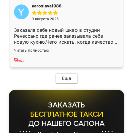
yaroslava1986
3 августа 2026
Заказала себе новый шкаф в студии
Ренессанс где ранее заказывала себе
новую кухню.Чего искать, когда качеством
вполне довольна. Служит кухня уже почти
Читать полностью
два года, нареканий нет.
Еще
ЗАКАЗАТЬ
БЕСПЛАТНОЕ ТАКСИ
ДО НАШЕГО САЛОНА