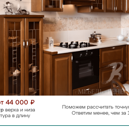
от 44 000 ₽
Поможем рассчитать точну
тр
верха и низа
Ответим менее, чем за 
тура в длину