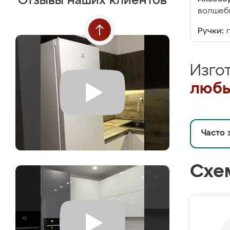
Отзывы наших клиентов
волшебн
Ручки:
Изго
любы
Часто 
Схе