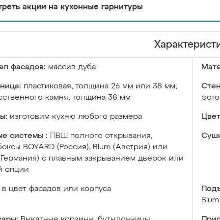
реть акции на кухонные гарнитуры
Характерист
ал фасадов:
массив дуба
Мате
ница:
пластиковая, толщина 26 мм или 38 мм;
Стен
сственного камня, толщина 38 мм
фото
ы:
изготовим кухню любого размера
Цвет
е системы :
ПВШ полного открывания,
Сушк
оксы BOYARD (Россия), Blum (Австрия) или
 (Германия) с плавным закрыванием дверок или
й опции
в цвет фасадов или корпуса
Подъ
Blum
уары:
Выкатные корзины, бутылочницы,
Прис