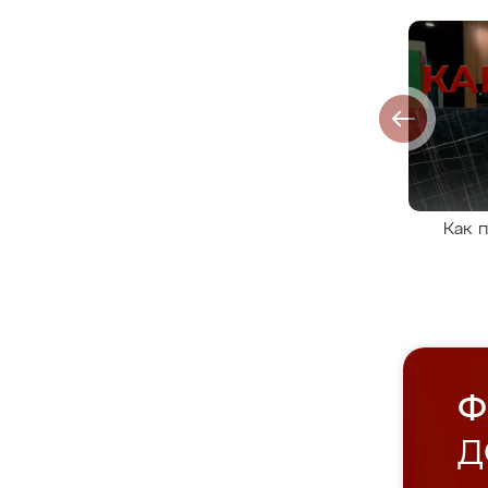
Как 
Ф
Д