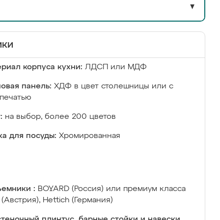
▼
ики
риал корпуса кухни:
ЛДСП или МДФ
овая панель:
ХДФ в цвет столешницы или с
печатью
:
на выбор, более 200 цветов
а для посуды:
Хромированная
емники :
BOYARD (Россия) или премиум класса
 (Австрия), Hettich (Германия)
теночный плинтус, барные стойки и навески,