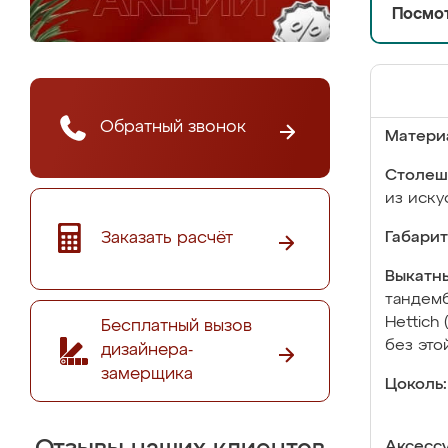
Посмот
Обратный звонок
Матери
Столеш
из иску
Заказать расчёт
Габарит
Выкатны
тандемб
Hettich
Бесплатный вызов
без это
дизайнера-
замерщика
Цоколь:
Аксесс