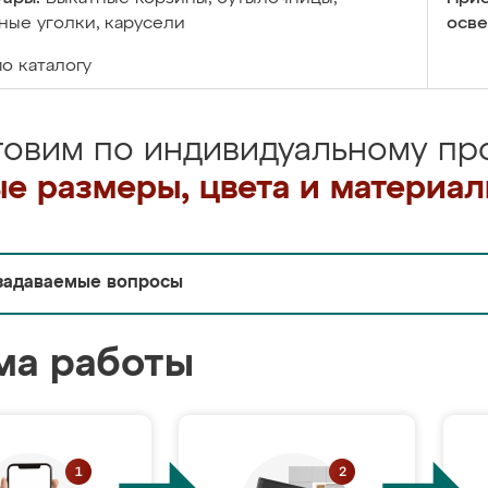
ые уголки, карусели
осве
по каталогу
товим по индивидуальному про
е размеры, цвета и материа
задаваемые вопросы
ма работы