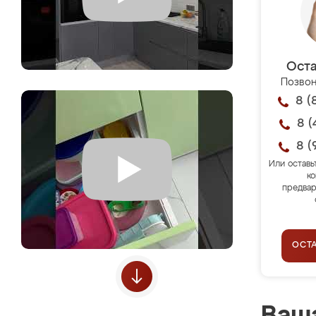
Оста
Позвон
8 (
8 (
8 (
Или оставь
ко
предвар
ОСТ