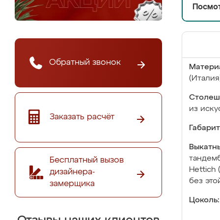
Посмот
Обратный звонок
Матери
(Италия
Столеш
из иску
Заказать расчёт
Габарит
Выкатны
тандемб
Бесплатный вызов
Hettich
дизайнера-
без это
замерщика
Цоколь: