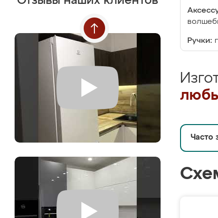
Отзывы наших клиентов
Аксесс
волшебн
Ручки:
Изго
любы
Часто 
Схе