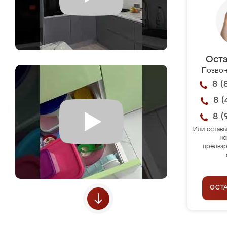
Оста
Позвон
8 (
8 (
8 (
Или оставь
ко
предвар
ОСТ