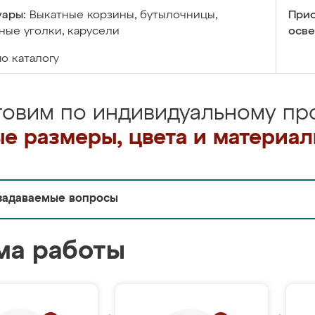
уары:
Выкатные корзины, бутылочницы,
Прис
ые уголки, карусели
осве
по каталогу
товим по индивидуальному про
е размеры, цвета и материа
задаваемые вопросы
ма работы