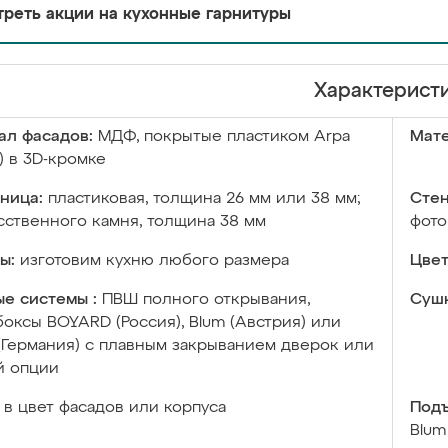
реть акции на кухонные гарнитуры
Характерист
ал фасадов:
МДФ, покрытые пластиком Arpa
Мате
) в 3D-кромке
ница:
пластиковая, толщина 26 мм или 38 мм;
Стен
сственного камня, толщина 38 мм
фото
ы:
изготовим кухню любого размера
Цвет
е системы :
ПВШ полного открывания,
Сушк
оксы BOYARD (Россия), Blum (Австрия) или
 (Германия) с плавным закрыванием дверок или
й опции
в цвет фасадов или корпуса
Подъ
Blum