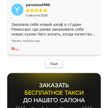
yaroslava1986
3 августа 2026
Заказала себе новый шкаф в студии
Ренессанс где ранее заказывала себе
новую кухню.Чего искать, когда качеством
вполне довольна. Служит кухня уже почти
Читать полностью
два года, нареканий нет.
Еще
ЗАКАЗАТЬ
БЕСПЛАТНОЕ ТАКСИ
ДО НАШЕГО САЛОНА