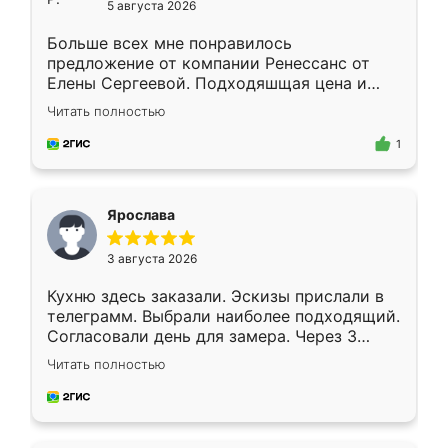
5 августа 2026
Больше всех мне понравилось
предложение от компании Ренессанс от
Елены Сергеевой. Подходяшщая цена и
короткие сроки изготовления. Приехавший
Читать полностью
для замера сотрудник Владислав
предложил по моему эскизу самый
1
подходящий вариант шкафа. Немного его
видоизменил, получилось даже лучше, чем
я хотела.
Ярослава
3 августа 2026
Кухню здесь заказали. Эскизы прислали в
телеграмм. Выбрали наиболее подходящий.
Согласовали день для замера. Через 3
недели кухня была уже готова. Остались
Читать полностью
довольны работой. Спасибо Ренессанс
мебель за качественную работу!