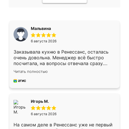
Мальвина
6 августа 2026
Заказывала кухню в Ренессанс, осталась
очень довольна. Менеджер всё быстро
посчитала, на вопросы отвечала сразу.
Замерщик приехал в субботу, подошёл к
Читать полностью
делу со всей ответственностью. Собрали
за день, ребята работали аккуратно, даже
пыли почти не было. Качество отличное,
ящики ходят плавно, ничего не скрипит.
Всё подошло как влитое.
Игорь М.
6 августа 2026
На самом деле в Ренессанс уже не первый