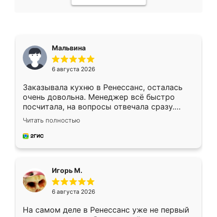
Мальвина
6 августа 2026
Заказывала кухню в Ренессанс, осталась
очень довольна. Менеджер всё быстро
посчитала, на вопросы отвечала сразу.
Замерщик приехал в субботу, подошёл к
Читать полностью
делу со всей ответственностью. Собрали
за день, ребята работали аккуратно, даже
пыли почти не было. Качество отличное,
ящики ходят плавно, ничего не скрипит.
Всё подошло как влитое.
Игорь М.
6 августа 2026
На самом деле в Ренессанс уже не первый