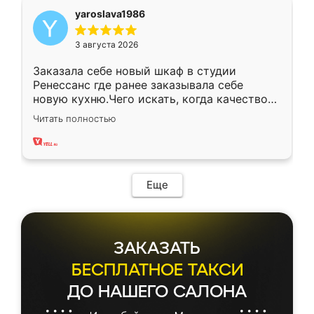
yaroslava1986
3 августа 2026
Заказала себе новый шкаф в студии
Ренессанс где ранее заказывала себе
новую кухню.Чего искать, когда качеством
вполне довольна. Служит кухня уже почти
Читать полностью
два года, нареканий нет.
Еще
ЗАКАЗАТЬ
БЕСПЛАТНОЕ ТАКСИ
ДО НАШЕГО САЛОНА