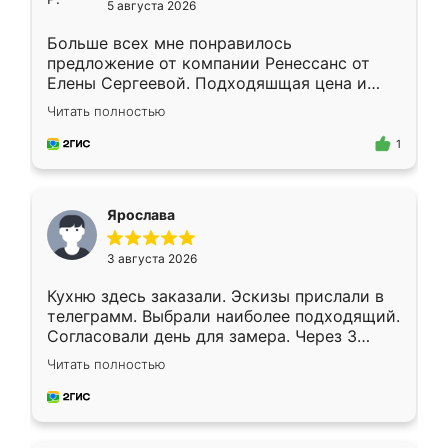
5 августа 2026
Больше всех мне понравилось
предложение от компании Ренессанс от
Елены Сергеевой. Подходяшщая цена и
короткие сроки изготовления. Приехавший
Читать полностью
для замера сотрудник Владислав
предложил по моему эскизу самый
1
подходящий вариант шкафа. Немного его
видоизменил, получилось даже лучше, чем
я хотела.
Ярослава
3 августа 2026
Кухню здесь заказали. Эскизы прислали в
телеграмм. Выбрали наиболее подходящий.
Согласовали день для замера. Через 3
недели кухня была уже готова. Остались
Читать полностью
довольны работой. Спасибо Ренессанс
мебель за качественную работу!