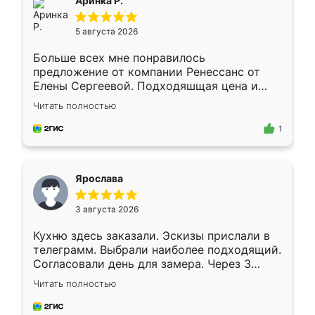
Аринка Р.
5 августа 2026
Больше всех мне понравилось
предложение от компании Ренессанс от
Елены Сергеевой. Подходяшщая цена и
короткие сроки изготовления. Приехавший
Читать полностью
для замера сотрудник Владислав
предложил по моему эскизу самый
1
подходящий вариант шкафа. Немного его
видоизменил, получилось даже лучше, чем
я хотела.
Ярослава
3 августа 2026
Кухню здесь заказали. Эскизы прислали в
телеграмм. Выбрали наиболее подходящий.
Согласовали день для замера. Через 3
недели кухня была уже готова. Остались
Читать полностью
довольны работой. Спасибо Ренессанс
мебель за качественную работу!