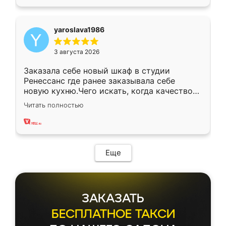
yaroslava1986
3 августа 2026
Заказала себе новый шкаф в студии
Ренессанс где ранее заказывала себе
новую кухню.Чего искать, когда качеством
вполне довольна. Служит кухня уже почти
Читать полностью
два года, нареканий нет.
Еще
ЗАКАЗАТЬ
БЕСПЛАТНОЕ ТАКСИ