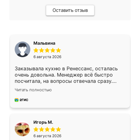
Оставить отзыв
Мальвина
6 августа 2026
Заказывала кухню в Ренессанс, осталась
очень довольна. Менеджер всё быстро
посчитала, на вопросы отвечала сразу.
Замерщик приехал в субботу, подошёл к
Читать полностью
делу со всей ответственностью. Собрали
за день, ребята работали аккуратно, даже
пыли почти не было. Качество отличное,
ящики ходят плавно, ничего не скрипит.
Всё подошло как влитое.
Игорь М.
6 августа 2026