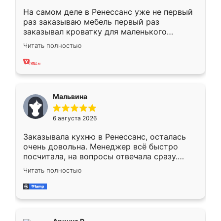
На самом деле в Ренессанс уже не первый
раз заказываю мебель первый раз
заказывал кроватку для маленького
ребёнка при его рождении ,во второй раз
Читать полностью
заказал шкаф-купе. По качеству очень
хорошее сборка достаточно быстрая,
также адекватные цены. До этого
сравнивал с разными конкурентами в этом
сегменте ,выбор у конкурентов куда
Мальвина
меньше, здесь же он более разнообразный.
Мне нравится ,если что-то потребуется из
6 августа 2026
мебели буду заказывать только здесь.
Заказывала кухню в Ренессанс, осталась
очень довольна. Менеджер всё быстро
посчитала, на вопросы отвечала сразу.
Замерщик приехал в субботу, подошёл к
Читать полностью
делу со всей ответственностью. Собрали
за день, ребята работали аккуратно, даже
пыли почти не было. Качество отличное,
ящики ходят плавно, ничего не скрипит.
Всё подошло как влитое.