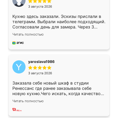
3 августа 2026
Кухню здесь заказали. Эскизы прислали в
телеграмм. Выбрали наиболее подходящий.
Согласовали день для замера. Через 3
недели кухня была уже готова. Остались
Читать полностью
довольны работой. Спасибо Ренессанс
мебель за качественную работу!
yaroslava1986
3 августа 2026
Заказала себе новый шкаф в студии
Ренессанс где ранее заказывала себе
новую кухню.Чего искать, когда качеством
вполне довольна. Служит кухня уже почти
Читать полностью
два года, нареканий нет.