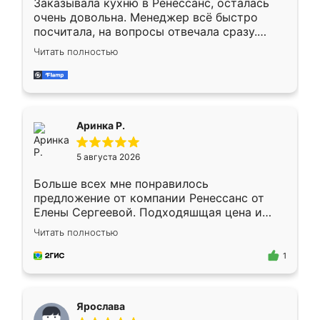
Заказывала кухню в Ренессанс, осталась
очень довольна. Менеджер всё быстро
посчитала, на вопросы отвечала сразу.
Замерщик приехал в субботу, подошёл к
Читать полностью
делу со всей ответственностью. Собрали
за день, ребята работали аккуратно, даже
пыли почти не было. Качество отличное,
ящики ходят плавно, ничего не скрипит.
Всё подошло как влитое.
Аринка Р.
5 августа 2026
Больше всех мне понравилось
предложение от компании Ренессанс от
Елены Сергеевой. Подходяшщая цена и
короткие сроки изготовления. Приехавший
Читать полностью
для замера сотрудник Владислав
предложил по моему эскизу самый
1
подходящий вариант шкафа. Немного его
видоизменил, получилось даже лучше, чем
я хотела.
Ярослава