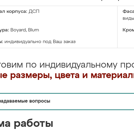
ал корпуса:
ДСП
Фаса
виды
ура:
Boyard, Blum
Кром
ы:
индивидуально под Ваш заказ
товим по индивидуальному про
е размеры, цвета и материа
задаваемые вопросы
ма работы