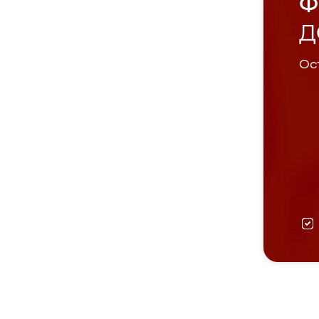
Ф
Д
Ост