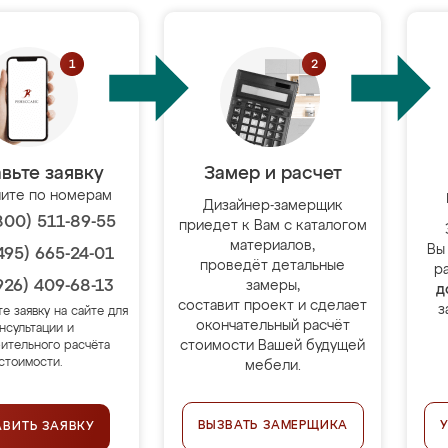
вьте заявку
Замер и расчет
ите по номерам
Дизайнер-замерщик
800) 511-89-55
приедет к Вам с каталогом
материалов,
Вы
495) 665-24-01
проведёт детальные
р
926) 409-68-13
замеры,
д
составит проект и сделает
з
те заявку на сайте для
окончательный расчёт
нсультации и
стоимости Вашей будущей
ительного расчёта
стоимости.
мебели.
ВЫЗВАТЬ ЗАМЕРЩИКА
АВИТЬ ЗАЯВКУ