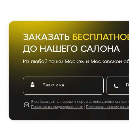
Д
Все
5.0
из 