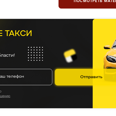
ПОСМОТРЕТЬ МАТ
ержим планку серьезнее, чем
катани
 отзывы
5.0
5.0
5.0
4.9
5.0
5.0
5
На основе
945
оценок
Мальвина
Игорь М.
6 августа 2026
6 августа 2026