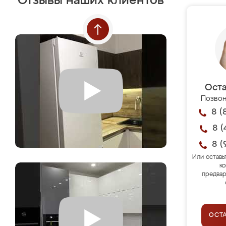
Отзывы наших клиентов
Оста
Позвон
8 (
8 (
8 (
Или оставь
ко
предвар
ОСТ