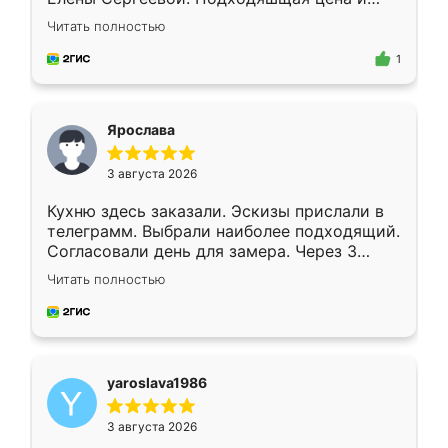
короткие сроки изготовления. Приехавший
Читать полностью
для замера сотрудник Владислав
предложил по моему эскизу самый
1
подходящий вариант шкафа. Немного его
видоизменил, получилось даже лучше, чем
я хотела.
Ярослава
3 августа 2026
Кухню здесь заказали. Эскизы прислали в
телеграмм. Выбрали наиболее подходящий.
Согласовали день для замера. Через 3
недели кухня была уже готова. Остались
Читать полностью
довольны работой. Спасибо Ренессанс
мебель за качественную работу!
yaroslava1986
3 августа 2026