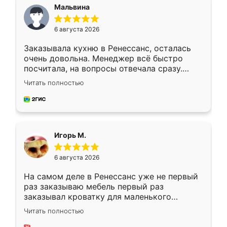
Мальвина
6 августа 2026
Заказывала кухню в Ренессанс, осталась
очень довольна. Менеджер всё быстро
посчитала, на вопросы отвечала сразу.
Замерщик приехал в субботу, подошёл к
Читать полностью
делу со всей ответственностью. Собрали
за день, ребята работали аккуратно, даже
пыли почти не было. Качество отличное,
ящики ходят плавно, ничего не скрипит.
Всё подошло как влитое.
Игорь М.
6 августа 2026
На самом деле в Ренессанс уже не первый
раз заказываю мебель первый раз
заказывал кроватку для маленького
ребёнка при его рождении ,во второй раз
Читать полностью
заказал шкаф-купе. По качеству очень