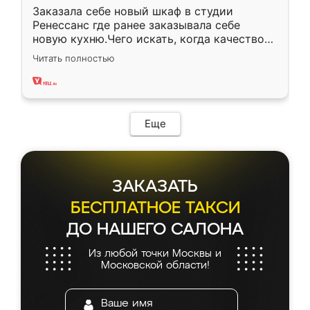
Заказала себе новый шкаф в студии
Ренессанс где ранее заказывала себе
новую кухню.Чего искать, когда качеством
вполне довольна. Служит кухня уже почти
Читать полностью
два года, нареканий нет.
Еще
ЗАКАЗАТЬ
БЕСПЛАТНОЕ ТАКСИ
ДО НАШЕГО САЛОНА
Из любой точки Москвы и
Московской области!