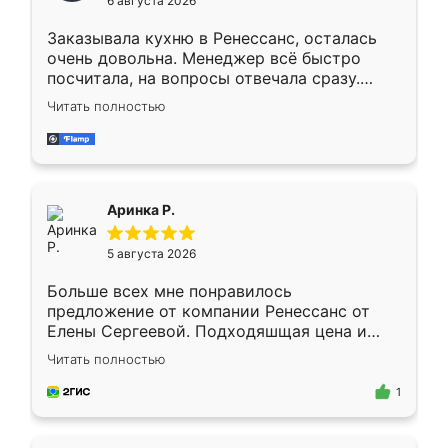
6 августа 2026
мебели буду заказывать только здесь.
Заказывала кухню в Ренессанс, осталась
очень довольна. Менеджер всё быстро
посчитала, на вопросы отвечала сразу.
Замерщик приехал в субботу, подошёл к
Читать полностью
делу со всей ответственностью. Собрали
за день, ребята работали аккуратно, даже
пыли почти не было. Качество отличное,
ящики ходят плавно, ничего не скрипит.
Всё подошло как влитое.
Аринка Р.
5 августа 2026
Больше всех мне понравилось
предложение от компании Ренессанс от
Елены Сергеевой. Подходяшщая цена и
короткие сроки изготовления. Приехавший
Читать полностью
для замера сотрудник Владислав
предложил по моему эскизу самый
1
подходящий вариант шкафа. Немного его
видоизменил, получилось даже лучше, чем