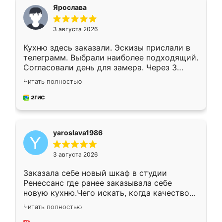
я хотела.
Ярослава
3 августа 2026
Кухню здесь заказали. Эскизы прислали в
телеграмм. Выбрали наиболее подходящий.
Согласовали день для замера. Через 3
недели кухня была уже готова. Остались
Читать полностью
довольны работой. Спасибо Ренессанс
мебель за качественную работу!
yaroslava1986
3 августа 2026
Заказала себе новый шкаф в студии
Ренессанс где ранее заказывала себе
новую кухню.Чего искать, когда качеством
вполне довольна. Служит кухня уже почти
Читать полностью
два года, нареканий нет.