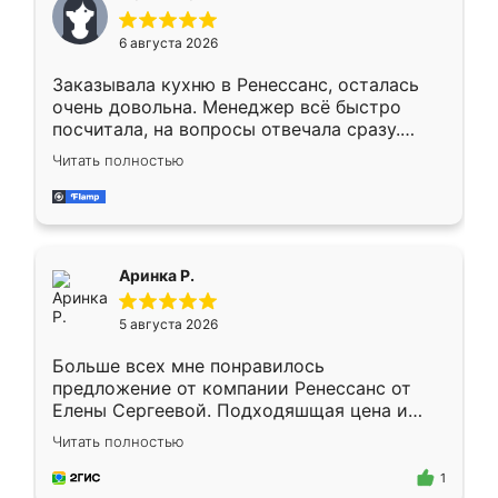
меньше, здесь же он более разнообразный.
Мне нравится ,если что-то потребуется из
6 августа 2026
мебели буду заказывать только здесь.
Заказывала кухню в Ренессанс, осталась
очень довольна. Менеджер всё быстро
посчитала, на вопросы отвечала сразу.
Замерщик приехал в субботу, подошёл к
Читать полностью
делу со всей ответственностью. Собрали
за день, ребята работали аккуратно, даже
пыли почти не было. Качество отличное,
ящики ходят плавно, ничего не скрипит.
Всё подошло как влитое.
Аринка Р.
5 августа 2026
Больше всех мне понравилось
предложение от компании Ренессанс от
Елены Сергеевой. Подходяшщая цена и
короткие сроки изготовления. Приехавший
Читать полностью
для замера сотрудник Владислав
предложил по моему эскизу самый
1