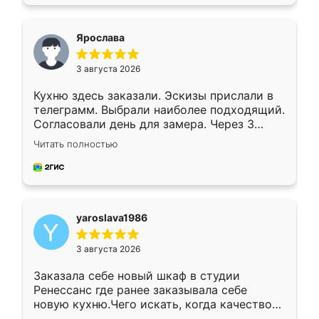
подходящий вариант шкафа. Немного его
видоизменил, получилось даже лучше, чем
я хотела.
Ярослава
3 августа 2026
Кухню здесь заказали. Эскизы прислали в
телеграмм. Выбрали наиболее подходящий.
Согласовали день для замера. Через 3
недели кухня была уже готова. Остались
Читать полностью
довольны работой. Спасибо Ренессанс
мебель за качественную работу!
yaroslava1986
3 августа 2026
Заказала себе новый шкаф в студии
Ренессанс где ранее заказывала себе
новую кухню.Чего искать, когда качеством
вполне довольна. Служит кухня уже почти