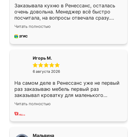
Заказывала кухню в Ренессанс, осталась
очень довольна. Менеджер всё быстро
посчитала, на вопросы отвечала сразу.
Замерщик приехал в субботу, подошёл к
Читать полностью
делу со всей ответственностью. Собрали
за день, ребята работали аккуратно, даже
пыли почти не было. Качество отличное,
ящики ходят плавно, ничего не скрипит.
Всё подошло как влитое.
Игорь М.
6 августа 2026
На самом деле в Ренессанс уже не первый
раз заказываю мебель первый раз
заказывал кроватку для маленького
ребёнка при его рождении ,во второй раз
Читать полностью
заказал шкаф-купе. По качеству очень
хорошее сборка достаточно быстрая,
также адекватные цены. До этого
сравнивал с разными конкурентами в этом
сегменте ,выбор у конкурентов куда
Мальвина