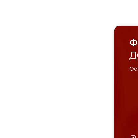
Ф
Д
Ост