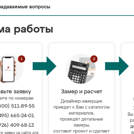
задаваемые вопросы
ма работы
вьте заявку
Замер и расчет
ите по номерам
Дизайнер-замерщик
800) 511-89-55
приедет к Вам с каталогом
материалов,
Вы
495) 665-24-01
проведёт детальные
р
926) 409-68-13
замеры,
д
составит проект и сделает
з
те заявку на сайте для