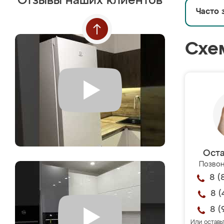
Отзывы наших клиентов
Часто 
Схе
Оста
Позвон
8 (
8 (
8 (
Или оставь