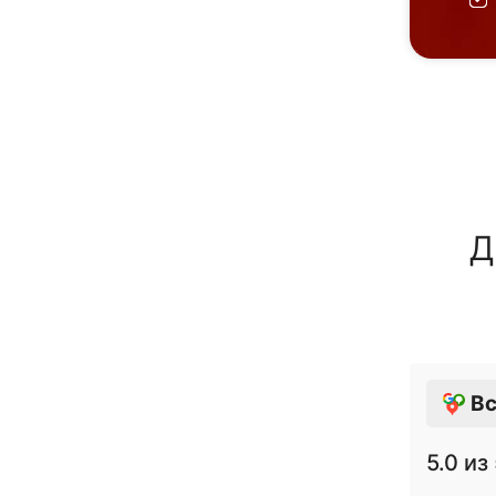
Д
Вс
5.0
из 