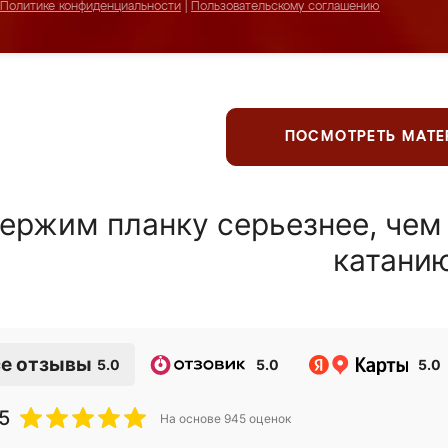
Политике конфиденциальности
|
Пользовательскому соглашению
ПОСМОТРЕТЬ МАТ
ержим планку серьезнее, чем
катани
е отзывы
5.0
5.0
5.0
5
На основе
945
оценок