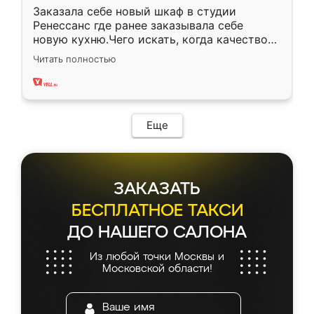
Заказала себе новый шкаф в студии
Ренессанс где ранее заказывала себе
новую кухню.Чего искать, когда качеством
вполне довольна. Служит кухня уже почти
Читать полностью
два года, нареканий нет.
Еще
ЗАКАЗАТЬ
БЕСПЛАТНОЕ ТАКСИ
ДО НАШЕГО САЛОНА
Из любой точки Москвы и
Московской области!