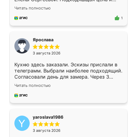
короткие сроки изготовления. Приехавший
Читать полностью
для замера сотрудник Владислав
предложил по моему эскизу самый
1
подходящий вариант шкафа. Немного его
видоизменил, получилось даже лучше, чем
я хотела.
Ярослава
3 августа 2026
Кухню здесь заказали. Эскизы прислали в
телеграмм. Выбрали наиболее подходящий.
Согласовали день для замера. Через 3
недели кухня была уже готова. Остались
Читать полностью
довольны работой. Спасибо Ренессанс
мебель за качественную работу!
yaroslava1986
3 августа 2026