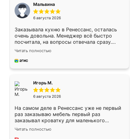
Мальвина
6 августа 2026
Заказывала кухню в Ренессанс, осталась
очень довольна. Менеджер всё быстро
посчитала, на вопросы отвечала сразу.
Замерщик приехал в субботу, подошёл к
Читать полностью
делу со всей ответственностью. Собрали
за день, ребята работали аккуратно, даже
пыли почти не было. Качество отличное,
ящики ходят плавно, ничего не скрипит.
Всё подошло как влитое.
Игорь М.
6 августа 2026
На самом деле в Ренессанс уже не первый
раз заказываю мебель первый раз
заказывал кроватку для маленького
ребёнка при его рождении ,во второй раз
Читать полностью
заказал шкаф-купе. По качеству очень