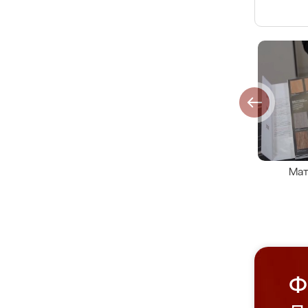
Мат
Ф