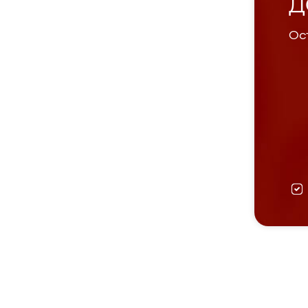
Д
Ост