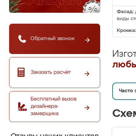
Фасад:
виды ст
Кромка
Обратный звонок
Изго
любы
Заказать расчёт
Часто 
Бесплатный вызов
дизайнера-
Схе
замерщика