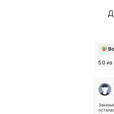
Д
Вс
5.0
из 
Заказыв
осталас