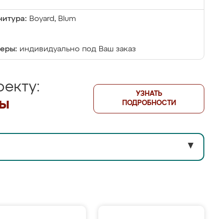
итура:
Boyard, Blum
еры:
индивидуально под Ваш заказ
екту:
УЗНАТЬ
лы
ПОДРОБНОСТИ
▼