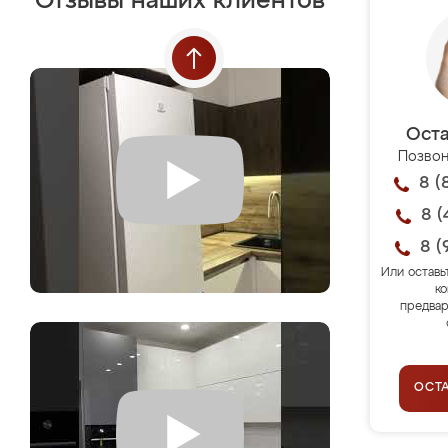
Отзывы наших клиентов
Оста
Позвон
8 (
8 (
8 (
Или оставь
ко
предвар
ОСТ