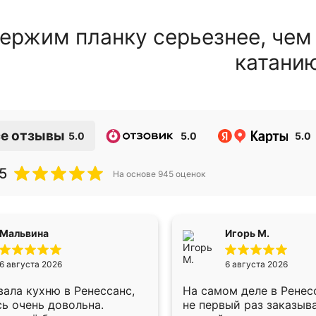
ержим планку серьезнее, чем
катани
е отзывы
5.0
5.0
5.0
5
На основе
945
оценок
Мальвина
Игорь М.
6 августа 2026
6 августа 2026
ала кухню в Ренессанс,
На самом деле в Ренес
ь очень довольна.
не первый раз заказыв