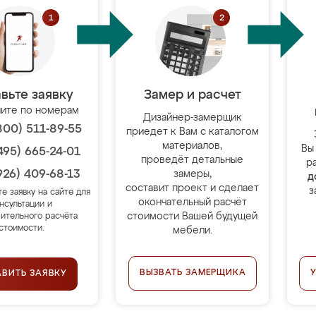
вьте заявку
Замер и расчет
ите по номерам
Дизайнер-замерщик
800) 511-89-55
приедет к Вам с каталогом
материалов,
Вы
495) 665-24-01
проведёт детальные
р
926) 409-68-13
замеры,
д
составит проект и сделает
з
те заявку на сайте для
окончательный расчёт
нсультации и
стоимости Вашей будущей
ительного расчёта
стоимости.
мебели.
ВЫЗВАТЬ ЗАМЕРЩИКА
АВИТЬ ЗАЯВКУ