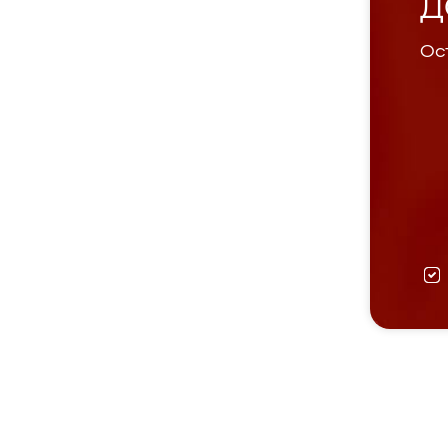
Д
Ост