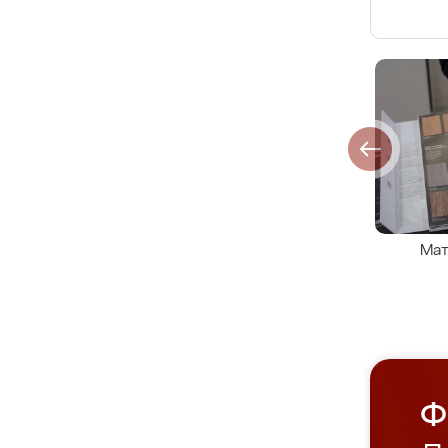
Мат
Ф