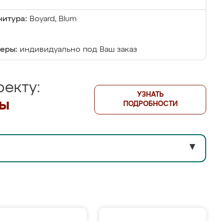
итура:
Boyard, Blum
еры:
индивидуально под Ваш заказ
екту:
УЗНАТЬ
лы
ПОДРОБНОСТИ
▼