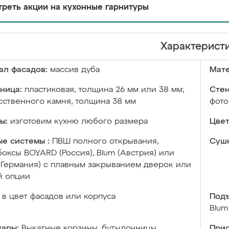
реть акции на кухонные гарнитуры
Характерист
ал фасадов:
массив дуба
Мате
ница:
пластиковая, толщина 26 мм или 38 мм;
Стен
сственного камня, толщина 38 мм
фото
ы:
изготовим кухню любого размера
Цвет
е системы :
ПВШ полного открывания,
Сушк
оксы BOYARD (Россия), Blum (Австрия) или
 (Германия) с плавным закрыванием дверок или
й опции
в цвет фасадов или корпуса
Подъ
Blum
уары:
Выкатные корзины, бутылочницы,
Прис