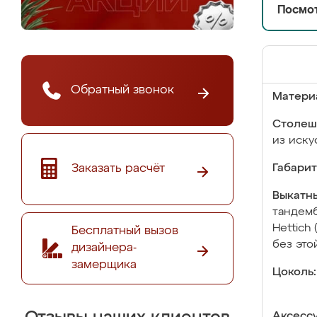
Посмот
Обратный звонок
Матери
Столеш
из иску
Заказать расчёт
Габарит
Выкатны
тандемб
Hettich
Бесплатный вызов
без это
дизайнера-
замерщика
Цоколь:
Аксесс