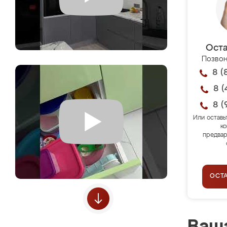
Оста
Позвон
8 (
8 (
8 (
Или оставь
ко
предвар
ОСТ