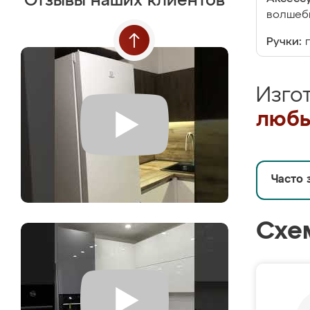
Отзывы наших клиентов
волшебн
Ручки:
Изго
любы
Часто 
Схе