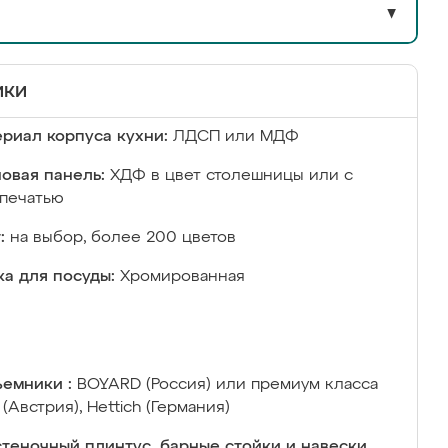
▼
ики
риал корпуса кухни:
ЛДСП или МДФ
овая панель:
ХДФ в цвет столешницы или с
печатью
:
на выбор, более 200 цветов
а для посуды:
Хромированная
емники :
BOYARD (Россия) или премиум класса
 (Австрия), Hettich (Германия)
теночный плинтус, барные стойки и навески,