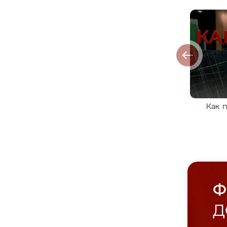
Как 
Ф
Д