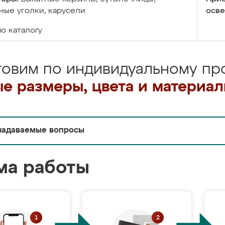
ые уголки, карусели
осве
по каталогу
товим по индивидуальному про
е размеры, цвета и материа
задаваемые вопросы
ма работы